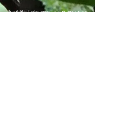
Possibilité d’hébergement à la ferme sur place
en mode glamping :
découvrez le Tiny cocoon et
Les Sens Ciel un
hébergement insolite!
L’oasis des possibles est ouvert à l‘accueil de
woofers! Vous êtes motivés, autonomes,
dynamiques et en pleine forme physique ?
Contactez nous !
Voyageurs, l’ouverture sur l’international nous
permet d’échanger sur des habitudes et
fonctionnements différents propres à chaque
culture. Ces échanges sont enrichissants et
souhaités autant que possible !
Familles tour du monde ! Vous êtes aussi les
bienvenues ! Nos enfants se feront une joie de
rencontrer vos petits globes trotters !
Au plaisir de vous accueillir!!