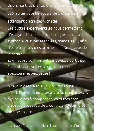
diversifiant les plantations !
A ce jour plus de
520 fruitiers sont en cours de croissance en
attendant d'être
déshydratés!
Les buttes expérimentales nous permettent
d’essayer différents procédés (permaculture,
syntropie, cultures associées, mandalas…) afin
d’être toujours plus proches et respectueux de
la nature.
Et on adore voir nos petites abeilles participer
à la pollinisation, nous pratiquons une
apiculture respectueuse !
A ce jour c’est le soleil qui fournit toute
l’électricité dont nous avons besoin, nous avons
des toilettes à compost et les buttes sont
arrosées avec l’eau du creek via un système de
pompe solaire.
L'accueil
à la ferme: vivre l'authenticité d'un