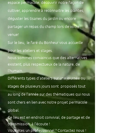
espace permacole, découvrir notre
façon
de
cultiver, apprendre à reconnaitre
les plantes,
déguster les tisanes du jardin ou encore
partager un repas du champ lors de votre
venue!
Sur le lieu, le faré du Bonheur vous accueille
pour les ateliers et stages.
Nous sommes convaincus que des alternatives
existent, plus respectueux de la nature, de
l’humain.
Différents types d’ateliers sur une journée ou
stages de plusieurs jours sont proposés tout
au long de l’année sur des thématiques qui nous
sont chers en lien avec notre projet permacole
global.
Ce lieu est en endroit convivial, de partage et de
transmission, à l’écoute !
Vous êtes un professionnel ? Contactez nous !