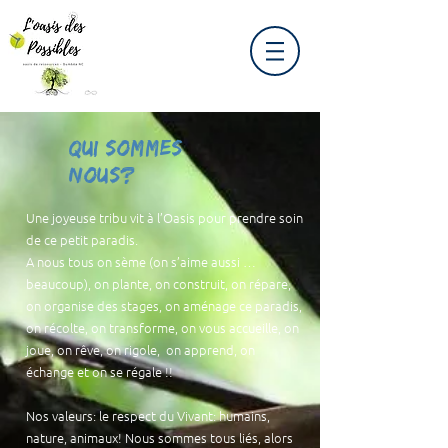
Qui sommes
nous?
Une joyeuse tribu vit à l’Oasis pour prendre soin
de ce petit paradis.
A nous tous on sème (on s’aime aussi …
beaucoup), on plante, on construit, on répare,
on organise des stages, on aménage ce paradis,
on récolte, on transforme, on vous accueille, on
joue, on rêve, on rigole, on apprend, on
échange et on se régale !!
Nos valeurs: le respect du Vivant: humains,
nature, animaux! Nous sommes tous liés, alors