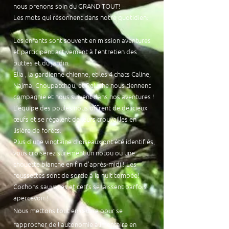
nous prenons soin du GRAND TOUT!
Les mots qui résonnent dans notre quotidien:
Les enfants sont souvent en mission aventures
et participent activement à l’entretien des
buttes et du jardin.
Elia , la gardienne chienne, et les 4 chats Caline,
Najma, Choupatchou, et Peluche nous tiennent
compagnie et nous suivent dans nos aventures !
L’équipe des poules nous offrent de délicieux
œufs et se régalent de leurs trouvailles en
lisière de forêts.
Plus d’une vingtaine d’oiseaux ont été identifiés,
vous croiserez sûrement un notou ou une
chouette blanche en fin d’après-midi ! Les
roussettes sont de sortie à la nuit tombée!
Cochons sauvages et cerfs se laissent parfois
apercevoir !
Nous mettons tout en œuvre pour se
rapprocher de l’autonomie alimentaire en