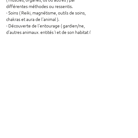
différentes méthodes ou ressentis. 
- Soins ( Reiki, magnétisme, outils de soins, 
chakras et aura de l'animal ). 
- Découverte de l'entourage ( gardien/ne, 
d'autres animaux, entités ) et de son habitat ( 
zones néfastes ). Visualisation.  
- Origine et compréhension de sa maladie. 
Afficher plus
Partager cet événement
©2025 par Oasis des possibles. Créé avec amour