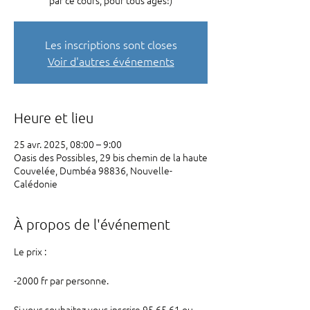
par ce cours, pour tous âges!)
Les inscriptions sont closes
Voir d'autres événements
Heure et lieu
25 avr. 2025, 08:00 – 9:00
Oasis des Possibles, 29 bis chemin de la haute
Couvelée, Dumbéa 98836, Nouvelle-
Calédonie
À propos de l'événement
Le prix : 
-2000 fr par personne.
Si vous souhaitez vous inscrire 95.65.61 ou 