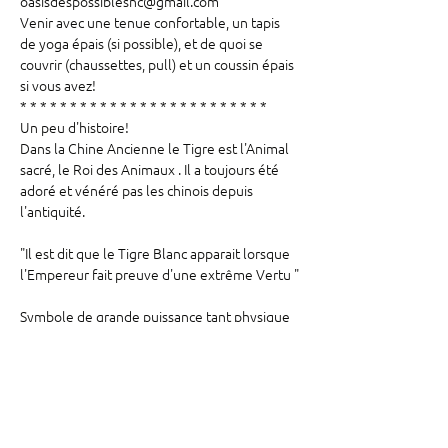
oasisdespossiblesnc@gmail.com
Venir avec une tenue confortable, un tapis 
de yoga épais (si possible), et de quoi se 
couvrir (chaussettes, pull) et un coussin épais 
si vous avez!
* * * * * * * * * * * * * * * * * * * * * * * * *
Un peu d'histoire!
Dans la Chine Ancienne le Tigre est l'Animal 
sacré, le Roi des Animaux . Il a toujours été 
adoré et vénéré pas les chinois depuis 
l'antiquité.

"Il est dit que le Tigre Blanc apparait lorsque 
l'Empereur fait preuve d'une extrême Vertu "

Symbole de grande puissance tant physique 
que mentale , symbole de force 
émotionnelle.

White Tiger Qi gong est une école de Qi 
Gong Taoiste , Baguazhang , Xing YI Quan 
et…