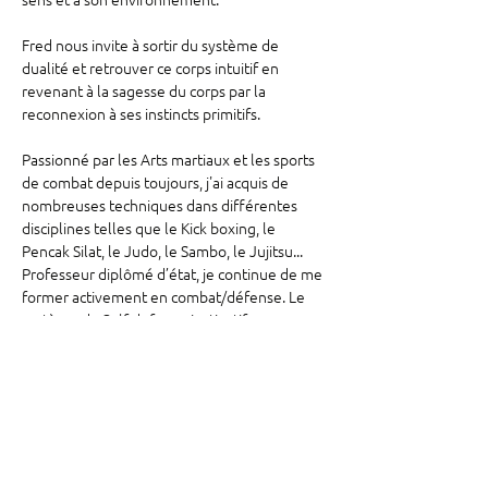
Fred nous invite à sortir du système de 
dualité et retrouver ce corps intuitif en 
revenant à la sagesse du corps par la 
reconnexion à ses instincts primitifs.
Passionné par les Arts martiaux et les sports 
de combat depuis toujours, j'ai acquis de 
nombreuses techniques dans différentes 
disciplines telles que le Kick boxing, le 
Pencak Silat, le Judo, le Sambo, le Jujitsu... 
Professeur diplômé d’état, je continue de me 
former activement en combat/défense. Le 
système de Self defense instinctif que 
j’enseigne consiste en une vision globale qui 
réunit à la fois la connaissance de techniques 
de défense, la confiance en soi, la capacité à 
connaître…
Afficher plus