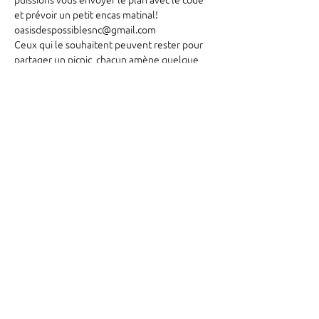
et prévoir un petit encas matinal!

oasisdespossiblesnc@gmail.com

Ceux qui le souhaitent peuvent rester pour 
partager un picnic, chacun amène quelque 
chose.

Si vous avez des outils amenez les! Baramine, 
gants..
Partager cet événement
©2025 par Oasis des possibles. Créé avec amour
Mentions légales - RGPD - Charte