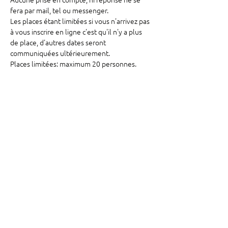
fera par mail, tel ou messenger.
Les places étant limitées si vous n'arrivez pas 
à vous inscrire en ligne c'est qu'il n'y a plus 
de place, d'autres dates seront 
communiquées ultérieurement.
Places limitées: maximum 20 personnes. 
La sortie est gratuite.
Pré requis: avoir effectué le stage 2 de 
géobiologie avec Moarenon minimum.
Afficher plus
Partager cet événement
©2025 par Oasis des possibles. Créé avec amour