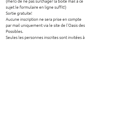
(merci de ne pas surchager la boite mail à ce 
sujet le formulaire en ligne suffit!)
Sortie gratuite!
Aucune inscription ne sera prise en compte 
par mail uniquement via le site de l'Oasis des 
Possibles.
Seules les personnes inscrites sont invitées à 
s'y retrouver.
Afin qu'un maximum de stagiaires puissent y 
participer, merci de vous inscrire à 1 sortie 
pleine lune uniquement sur les 2 dates 
proposées: 4/06 ou 31/08
Pour toutes informations complémentaires 
joindre Moarenon directement.
Partager cet événement
©2025 par Oasis des possibles. Créé avec amour