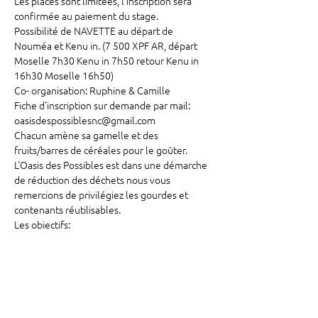
Les places sont limitées, l'inscription sera 
confirmée au paiement du stage.

Possibilité de NAVETTE au départ de 
Nouméa et Kenu in. (7 500 XPF AR, départ 
Moselle 7h30 Kenu in 7h50 retour Kenu in 
16h30 Moselle 16h50)

Co- organisation: Ruphine & Camille

Fiche d'inscription sur demande par mail: 
oasisdespossiblesnc@gmail.com

Chacun amène sa gamelle et des 
fruits/barres de céréales pour le goûter.

L'Oasis des Possibles est dans une démarche 
de réduction des déchets nous vous 
remercions de privilégiez les gourdes et 
contenants réutilisables.

Les objectifs:

La nature est au cœur de notre quotidien, 
elle est l’élément fédérateur de notre projet 
d’apprentissages auprès des enfants. C’est 
dans l’authenticité que nous souhaitons 
partager avec les enfants la magie de la 
simplicité, la reconnexion à soi même, aux…